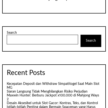
Search
Search
Recent Posts
Kecepatan Deposit dan Withdraw Simpatitogel Saat Main Slot
MG
Siaran Langsung Tidak Menghilangkan Risiko Perjudian
Maxwin Hunter: Berburu Jackpot x100.000 di Mahjong Ways
2
Desain Aksesibel untuk Slot Gacor: Kontras, Teks, dan Kontrol
Istilah-Istilah Penting dalam Bermain Spaceman yang Harus