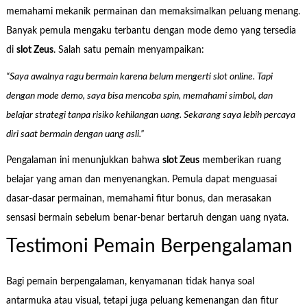
memahami mekanik permainan dan memaksimalkan peluang menang.
Banyak pemula mengaku terbantu dengan mode demo yang tersedia
di
slot Zeus
. Salah satu pemain menyampaikan:
“Saya awalnya ragu bermain karena belum mengerti slot online. Tapi
dengan mode demo, saya bisa mencoba spin, memahami simbol, dan
belajar strategi tanpa risiko kehilangan uang. Sekarang saya lebih percaya
diri saat bermain dengan uang asli.”
Pengalaman ini menunjukkan bahwa
slot Zeus
memberikan ruang
belajar yang aman dan menyenangkan. Pemula dapat menguasai
dasar-dasar permainan, memahami fitur bonus, dan merasakan
sensasi bermain sebelum benar-benar bertaruh dengan uang nyata.
Testimoni Pemain Berpengalaman
Bagi pemain berpengalaman, kenyamanan tidak hanya soal
antarmuka atau visual, tetapi juga peluang kemenangan dan fitur