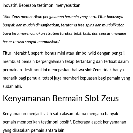
inovatif. Beberapa testimoni menyebutkan:
“Slot Zeus memberikan pengalaman bermain yang seru. Fitur bonusnya
banyak dan mudah dimanfaatkan, terutama free spins dan multiplikator.
Saya bisa merencanakan strategi taruhan lebih baik, dan sensasi menang
besar terasa sangat memuaskan.”
Fitur interaktif, seperti bonus mini atau simbol wild dengan pengali,
membuat pemain berpengalaman tetap tertantang dan terlibat dalam
permainan. Testimoni ini menegaskan bahwa
slot Zeus
tidak hanya
menarik bagi pemula, tetapi juga memberi kepuasan bagi pemain yang
sudah ahli.
Kenyamanan Bermain Slot Zeus
Kenyamanan menjadi salah satu alasan utama mengapa banyak
pemain memberikan testimoni positif. Beberapa aspek kenyamanan
yang dirasakan pemain antara lain: