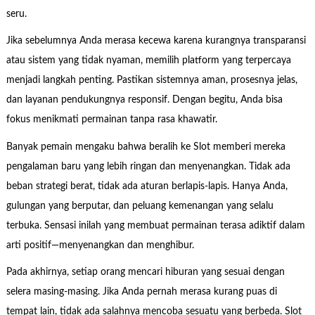
seru.
Jika sebelumnya Anda merasa kecewa karena kurangnya transparansi
atau sistem yang tidak nyaman, memilih platform yang terpercaya
menjadi langkah penting. Pastikan sistemnya aman, prosesnya jelas,
dan layanan pendukungnya responsif. Dengan begitu, Anda bisa
fokus menikmati permainan tanpa rasa khawatir.
Banyak pemain mengaku bahwa beralih ke Slot memberi mereka
pengalaman baru yang lebih ringan dan menyenangkan. Tidak ada
beban strategi berat, tidak ada aturan berlapis-lapis. Hanya Anda,
gulungan yang berputar, dan peluang kemenangan yang selalu
terbuka. Sensasi inilah yang membuat permainan terasa adiktif dalam
arti positif—menyenangkan dan menghibur.
Pada akhirnya, setiap orang mencari hiburan yang sesuai dengan
selera masing-masing. Jika Anda pernah merasa kurang puas di
tempat lain, tidak ada salahnya mencoba sesuatu yang berbeda. Slot