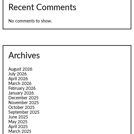
Recent Comments
No comments to show.
Archives
August 2026
July 2026
April 2026
March 2026
February 2026
January 2026
December 2025
November 2025
October 2025
September 2025
June 2025
May 2025
April 2025
March 2025