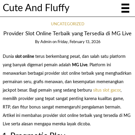
Cute And Fluffy
UNCATEGORIZED
Provider Slot Online Terbaik yang Tersedia di MG Live
By
Admin
on
Friday, February 13, 2026
Dunia
slot online
terus berkembang pesat, dan salah satu platform
yang banyak digemari pemain adalah
MG Live
. Platform ini
menawarkan berbagai provider slot online terbaik yang menghadirkan
permainan seru, grafis menawan, dan kesempatan memenangkan
jackpot besar. Bagi pemain yang sedang berburu
situs slot gacor
,
memilih provider yang tepat sangat penting karena kualitas game,
RTP, dan fitur bonus sangat memengaruhi pengalaman bermain.
Artikel ini membahas provider slot online terbaik yang tersedia di MG
Live serta alasan mengapa mereka layak dicoba.