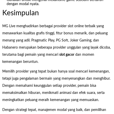
Gunakan untuk mengenal mekanisme game sebelum bertaruh
dengan modal nyata.
Kesimpulan
MG Live menghadirkan berbagai provider slot online terbaik yang
menawarkan kualitas grafis tinggi, fitur bonus menarik, dan peluang
menang yang adil. Pragmatic Play, PG Soft, Joker Gaming, dan
Habanero merupakan beberapa provider unggulan yang layak dicoba,
terutama bagi pemain yang mencari
slot gacor
dan momen
kemenangan beruntun.
Memilih provider yang tepat bukan hanya soal mencari kemenangan,
tetapi juga pengalaman bermain yang menyenangkan dan menghibur.
Dengan memahami keunggulan setiap provider, pemain bisa
memaksimalkan hiburan, menikmati animasi dan efek suara, serta
meningkatkan peluang meraih kemenangan yang memuaskan.
Dengan strategi tepat, manajemen modal yang baik, dan pemilihan